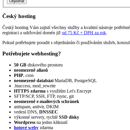
Český hosting
Český hosting Vám zajistí všechny služby a kvalitní nástroje potřebn
registraci a udržování domén již
od 75 Kč + DPH za rok
.
Pokud potřebujete poradit s objednáním či používáním služeb, konzul
Potřebujete webhosting?
50 GB
diskového prostoru
neomezeně aliasů
PHP
, cron
neomezeně databází
MariaDB, PostgreSQL
.htaccess, mod_rewrite
HTTPS zdarma
s využitím Let's Encrypt
SFTP/SCP, SSH, FTP, rsync, git
neomezeně e‑mailových schránek
antispam, antivir, DKIM
vedení DNS,
DNSSEC
výkonné servery, rychlé
SSD disky
Wordpress
na jedno kliknutí
hotové weby
zdarma