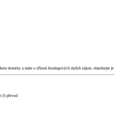
tníkem domény a máte o zřízení hostingových služeb zájem, objednejte j
i či převod